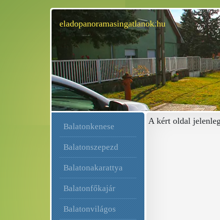
eladopanoramasingatlanok.hu
A kért oldal jelenle
Balatonkenese
Balatonszepezd
Balatonakarattya
Balatonfőkajár
Balatonvilágos