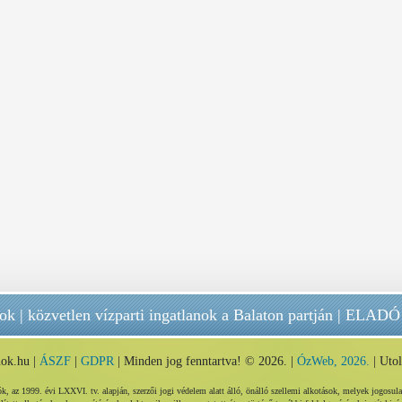
nok
|
közvetlen vízparti ingatlanok a Balaton partján
|
ELADÓ 
nok.hu |
ÁSZF
|
GDPR
| Minden jog fenntartva! © 2026. |
ÓzWeb, 2026.
| Utol
az 1999. évi LXXVI. tv. alapján, szerzői jogi védelem alatt álló, önálló szellemi alkotások, melyek jogosula