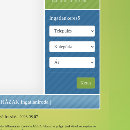
Balaton-felvidék
Ingatlankereső
Keres
HÁZAK Ingatlaniroda
|
só frissítés: 2026.08.07.
tlan felhasználása törvénybe ütközik, büntető és polgári jogi következményeket von