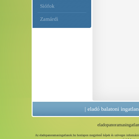
Siófok
Zamárdi
|
eladó balatoni ingatla
eladopanoramasingatla
Az eladopanoramasingatlanok.hu honlapon megjelenő képek és szöveges információk, 