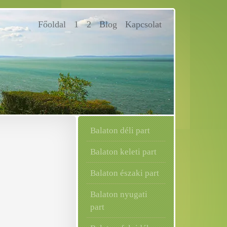
Főoldal
(current)
1
2
Blog
Kapcsolat
Balaton déli part
Balaton keleti part
Balaton északi part
Balaton nyugati
part