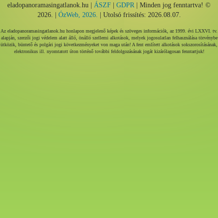
eladopanoramasingatlanok.hu |
ÁSZF
|
GDPR
| Minden jog fenntartva! ©
2026. |
ÓzWeb, 2026.
| Utolsó frissítés: 2026.08.07.
Az eladopanoramasingatlanok.hu honlapon megjelenő képek és szöveges információk, az 1999. évi LXXVI. tv.
alapján, szerzői jogi védelem alatt álló, önálló szellemi alkotások, melyek jogosulatlan felhasználása törvénybe
ütközik, büntető és polgári jogi következményeket von maga után! A fent említett alkotások sokszorosításának,
elektronikus ill. nyomtatott úton történő további feldolgozásának jogát kizárólagosan fenntartjuk!