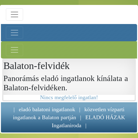
Balaton-felvidék
Panorámás eladó ingatlanok kínálata a
Balaton-felvidéken.
Nincs megfelelő ingatlan!
|
eladó balatoni ingatlanok
|
közvetlen vízparti
ingatlanok a Balaton partján
|
ELADÓ HÁZAK
Ingatlaniroda
|