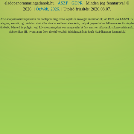
eladopanoramasingatlanok.hu |
ÁSZF
|
GDPR
| Minden jog fenntartva! ©
2026. |
ÓzWeb, 2026.
| Utolsó frissítés: 2026.08.07.
Az eladopanoramasingatlanok.hu honlapon megjelenő képek és szöveges információk, az 1999. évi LXXVI. tv.
alapján, szerzői jogi védelem alatt álló, önálló szellemi alkotások, melyek jogosulatlan felhasználása törvénybe
ütközik, büntető és polgári jogi következményeket von maga után! A fent említett alkotások sokszorosításának,
elektronikus ill. nyomtatott úton történő további feldolgozásának jogát kizárólagosan fenntartjuk!