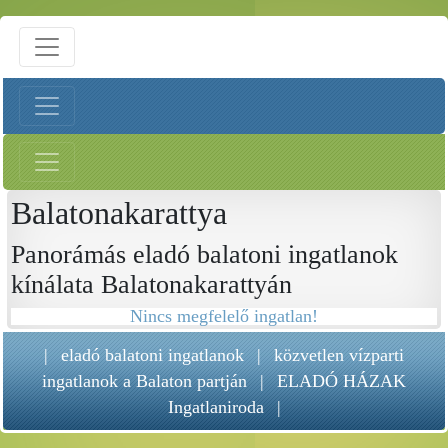
Balatonakarattya
Panorámás eladó balatoni ingatlanok
kínálata Balatonakarattyán
Nincs megfelelő ingatlan!
|
eladó balatoni ingatlanok
|
közvetlen vízparti
ingatlanok a Balaton partján
|
ELADÓ HÁZAK
Ingatlaniroda
|